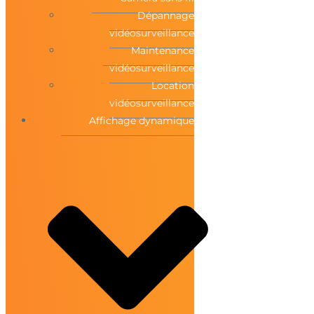
Dépannage
vidéosurveillance
Maintenance
vidéosurveillance
Location
vidéosurveillance
Affichage dynamique