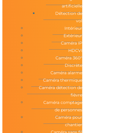
artificielle
Détection de
vol
Intérieur
Extérieur
Caméra IP
HDCVI
Caméra 360°
Discrète
Caméra alarme
Caméra thermique
Caméra détection de
fièvre
Caméra comptage
de personnes
Caméra pour
chantier
Caméra sans fil